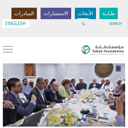
طـابـة
الأبحاث
الاستشارات
المبادرات
ENGLISH