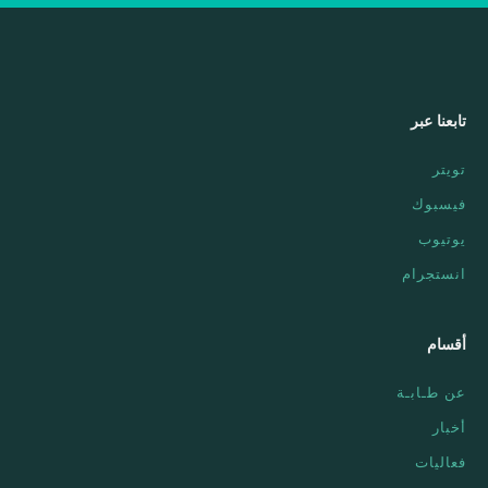
تابعنا عبر
تويتر
فيسبوك
يوتيوب
انستجرام
أقسام
عن طـابـة
أخبار
فعاليات