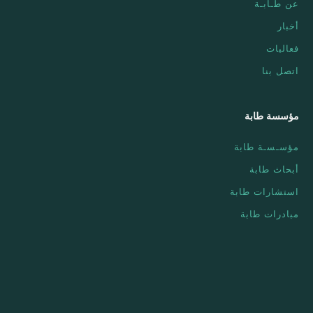
عن طـابـة
أخبار
فعاليات
اتصل بنا
مؤسسة طابة
مؤسـسـة طابة
أبحاث طابة
استشارات طابة
مبادرات طابة