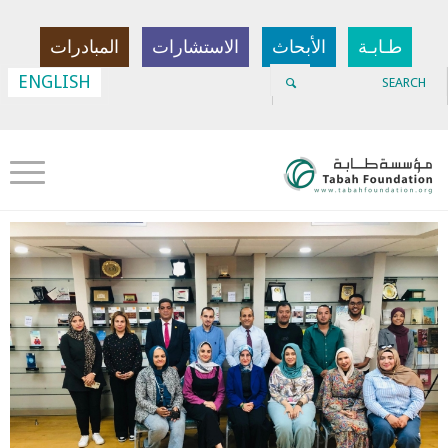
طـابـة
الأبحاث
الاستشارات
المبادرات
ENGLISH